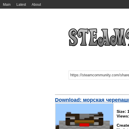
Main
Latest
About
Download: морская черепаш
Size:
Views:
Create