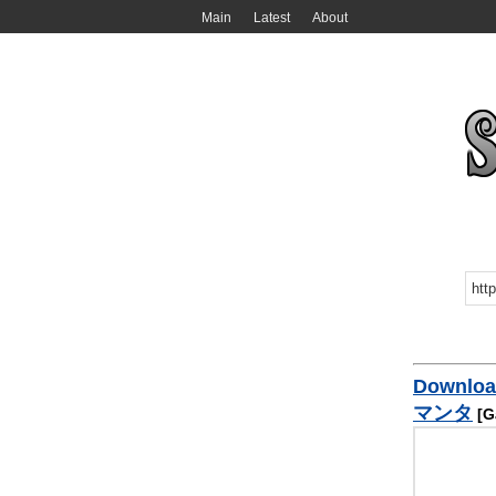
Main
Latest
About
Downloa
マンタ
[Ga