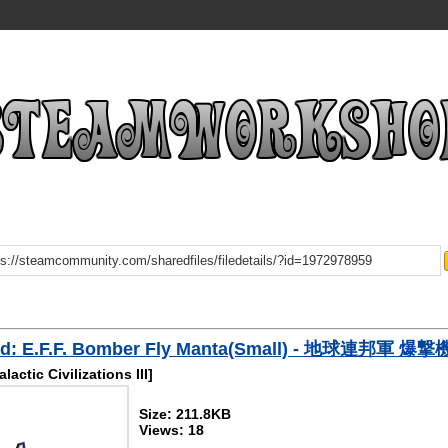
d: E.F.F. Bomber Fly Manta(Small) - 地球連邦軍 
lactic Civilizations III]
Size: 211.8KB
Views: 18