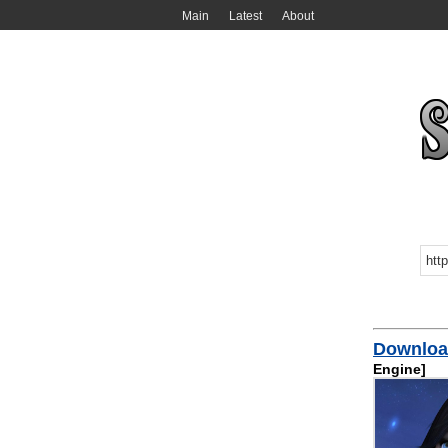
Main
Latest
About
Downlo
Engine]